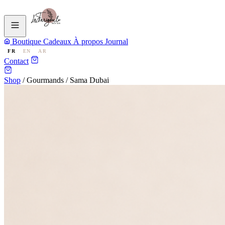
Boutique
Cadeaux
À propos
Journal
FR
EN
AR
Contact
Shop
/
Gourmands
/
Sama Dubai